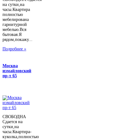
на сутки,на
часы.Квартира
полностью
мебелирована
гарнитурной
мебелью.Вся
бытовая.Я
рядом,покажу...
Подробнее »
Москва
измайловский
пр-т 65
СВОБОДНА
Сдается на
сутки,на
часы.Квартира-
куколка,полностью