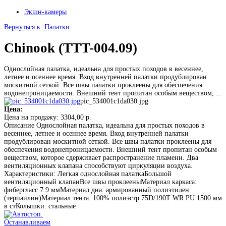
Экшн-камеры
Вернуться к: Палатки
Chinook (TTT-004.09)
Однослойная палатка, идеальна для простых походов в весеннее,
летнее и осеннее время. Вход внутренней палатки продублирован
москитной сеткой. Все швы палатки проклеены для обеспечения
водонепроницаемости. Внешний тент пропитан особым веществом, ...
pic_534001c1da030.jpg
Цена:
Цена на продажу:
3304,00 р.
Описание
Однослойная палатка, идеальна для простых походов в
весеннее, летнее и осеннее время. Вход внутренней палатки
продублирован москитной сеткой. Все швы палатки проклеены для
обеспечения водонепроницаемости. Внешний тент пропитан особым
веществом, которое сдерживает распространение пламени. Два
вентиляционных клапана способствуют циркуляции воздуха.
Характеристики: Легкая однослойная палаткаБольшой
вентиляционный клапанВсе швы проклееныМатериал каркаса:
фибергласс 7.9 ммМатериал дна: армированный полиэтилен
(терпаилин)Материал тента: 100% полиэстр 75D/190T WR PU 1500 мм
в стКолышки: стальные