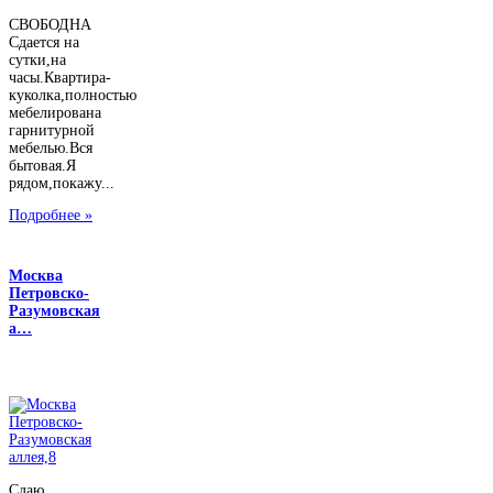
СВОБОДНА
Сдается на
сутки,на
часы.Квартира-
куколка,полностью
мебелирована
гарнитурной
мебелью.Вся
бытовая.Я
рядом,покажу...
Подробнее »
Москва
Петровско-
Разумовская
а…
Сдаю