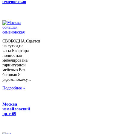
семеновская
СВОБОДНА.Сдается
на сутки,на
часы.Квартира
полностью
мебелирована
гарнитурной
мебелью.Вся
бытовая.Я
рядом,покажу...
Подробнее »
Москва
измайловский
пр-т 65