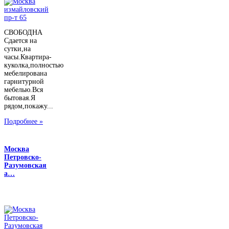
СВОБОДНА
Сдается на
сутки,на
часы.Квартира-
куколка,полностью
мебелирована
гарнитурной
мебелью.Вся
бытовая.Я
рядом,покажу...
Подробнее »
Москва
Петровско-
Разумовская
а…