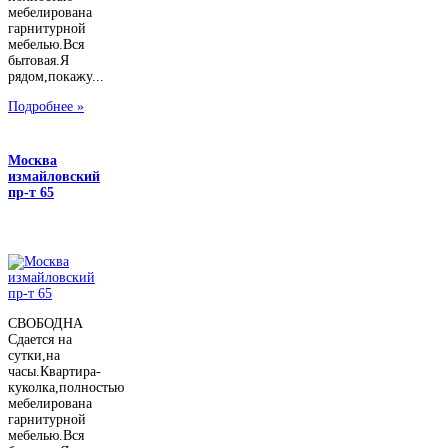
мебелирована
гарнитурной
мебелью.Вся
бытовая.Я
рядом,покажу...
Подробнее »
Москва
измайловский
пр-т 65
СВОБОДНА
Сдается на
сутки,на
часы.Квартира-
куколка,полностью
мебелирована
гарнитурной
мебелью.Вся