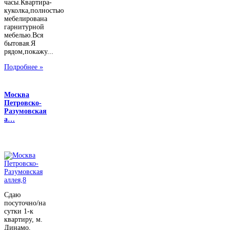
часы.Квартира-
куколка,полностью
мебелирована
гарнитурной
мебелью.Вся
бытовая.Я
рядом,покажу...
Подробнее »
Москва
Петровско-
Разумовская
а…
Сдаю
посуточно/на
сутки 1-к
квартиру, м.
Динамо,