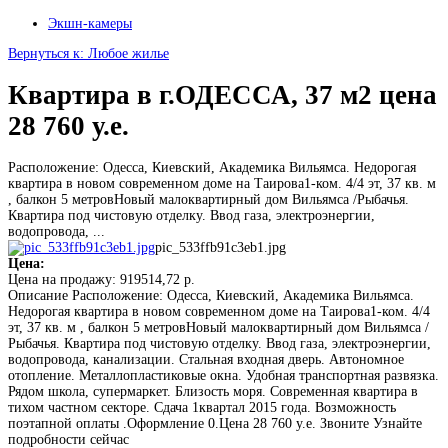
Экшн-камеры
Вернуться к: Любое жилье
Квартира в г.ОДЕССА, 37 м2 цена
28 760 у.е.
Расположение: Одесса, Киевский, Академика Вильямса. Недорогая
квартира в новом современном доме на Таирова1-ком. 4/4 эт, 37 кв. м
, балкон 5 метровНовый малоквартирный дом Вильямса /Рыбачья.
Квартира под чистовую отделку. Ввод газа, электроэнергии,
водопровода, ...
pic_533ffb91c3eb1.jpg
Цена:
Цена на продажу:
919514,72 р.
Описание
Расположение: Одесса, Киевский, Академика Вильямса.
Недорогая квартира в новом современном доме на Таирова1-ком. 4/4
эт, 37 кв. м , балкон 5 метровНовый малоквартирный дом Вильямса /
Рыбачья. Квартира под чистовую отделку. Ввод газа, электроэнергии,
водопровода, канализации. Стальная входная дверь. Автономное
отопление. Металлопластиковые окна. Удобная транспортная развязка.
Рядом школа, супермаркет. Близость моря. Современная квартира в
тихом частном секторе. Сдача 1квартал 2015 года. Возможность
поэтапной оплаты .Оформление 0.Цена 28 760 у.е. Звоните Узнайте
подробности сейчас