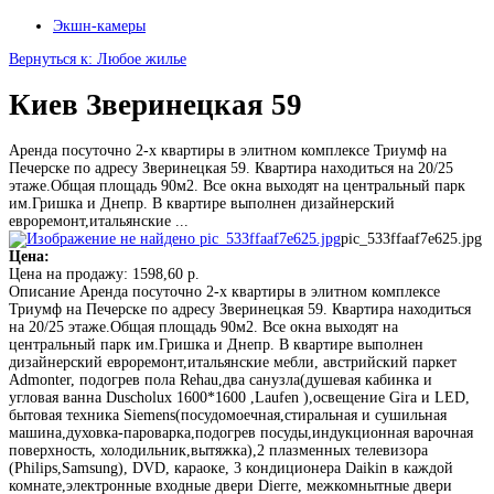
Экшн-камеры
Вернуться к: Любое жилье
Киев Зверинецкая 59
Аренда посуточно 2-х квартиры в элитном комплексе Триумф на
Печерске по адресу Зверинецкая 59. Квартира находиться на 20/25
этаже.Общая площадь 90м2. Все окна выходят на центральный парк
им.Гришка и Днепр. В квартире выполнен дизайнерский
евроремонт,итальянские ...
pic_533ffaaf7e625.jpg
Цена:
Цена на продажу:
1598,60 р.
Описание
Аренда посуточно 2-х квартиры в элитном комплексе
Триумф на Печерске по адресу Зверинецкая 59. Квартира находиться
на 20/25 этаже.Общая площадь 90м2. Все окна выходят на
центральный парк им.Гришка и Днепр. В квартире выполнен
дизайнерский евроремонт,итальянские мебли, австрийский паркет
Admonter, подогрев пола Rehau,два санузла(душевая кабинка и
угловая ванна Duscholux 1600*1600 ,Laufen ),освещение Gira и LED,
бытовая техника Siemens(посудомоечная,стиральная и сушильная
машина,духовка-пароварка,подогрев посуды,индукционная варочная
поверхность, холодильник,вытяжка),2 плазменных телевизора
(Philips,Samsung), DVD, караоке, 3 кондиционера Daikin в каждой
комнате,электронные входные двери Dierre, межкомнытные двери