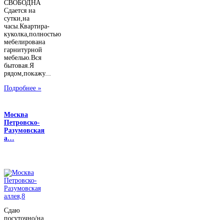
СВОБОДНА
Сдается на
сутки,на
часы.Квартира-
куколка,полностью
мебелирована
гарнитурной
мебелью.Вся
бытовая.Я
рядом,покажу...
Подробнее »
Москва
Петровско-
Разумовская
а…
Сдаю
посуточно/на