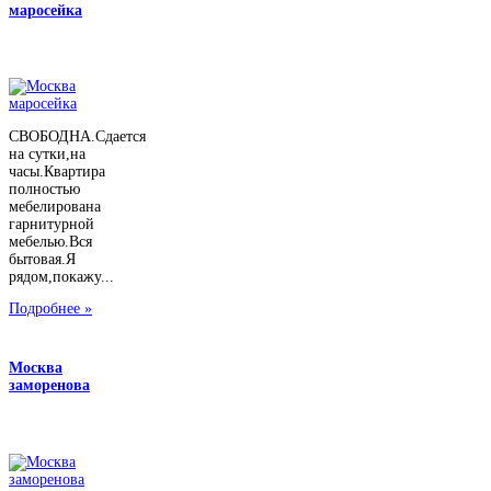
маросейка
СВОБОДНА.Сдается
на сутки,на
часы.Квартира
полностью
мебелирована
гарнитурной
мебелью.Вся
бытовая.Я
рядом,покажу...
Подробнее »
Москва
заморенова