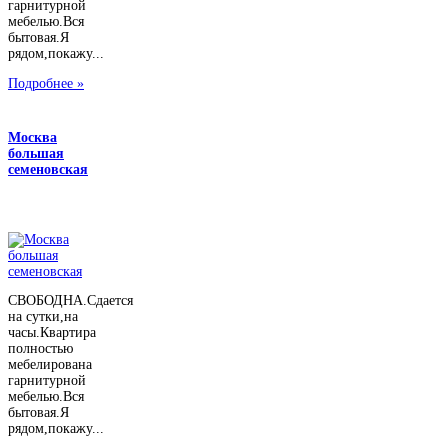
гарнитурной
мебелью.Вся
бытовая.Я
рядом,покажу...
Подробнее »
Москва
большая
семеновская
СВОБОДНА.Сдается
на сутки,на
часы.Квартира
полностью
мебелирована
гарнитурной
мебелью.Вся
бытовая.Я
рядом,покажу...