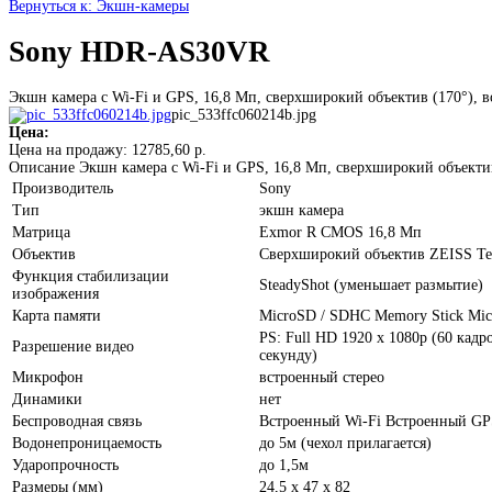
Вернуться к: Экшн-камеры
Sony HDR-AS30VR
Экшн камера с Wi-Fi и GPS, 16,8 Мп, сверхширокий объектив (170°),
pic_533ffc060214b.jpg
Цена:
Цена на продажу:
12785,60 р.
Описание
Экшн камера с Wi-Fi и GPS, 16,8 Мп, сверхширокий объекти
Производитель
Sony
Тип
экшн камера
Матрица
Exmor R CMOS 16,8 Мп
Объектив
Сверхширокий объектив ZEISS Tes
Функция стабилизации
SteadyShot (уменьшает размытие)
изображения
Карта памяти
MicroSD / SDHC Memory Stick Mic
PS: Full HD 1920 х 1080p (60 кадр
Разрешение видео
секунду)
Микрофон
встроенный стерео
Динамики
нет
Беспроводная связь
Встроенный Wi-Fi Встроенный GP
Водонепроницаемость
до 5м (чехол прилагается)
Ударопрочность
до 1,5м
Размеры (мм)
24,5 х 47 х 82