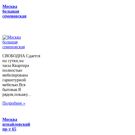
Москва
большая
семеновская
СВОБОДНА.Сдается
на сутки,на
часы.Квартира
полностью
мебелирована
гарнитурной
мебелью.Вся
бытовая.Я
рядом,покажу...
Подробнее »
Москва
измайловский
пр-т 65