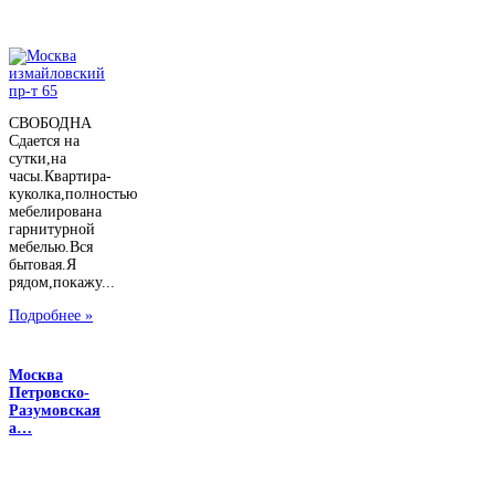
СВОБОДНА
Сдается на
сутки,на
часы.Квартира-
куколка,полностью
мебелирована
гарнитурной
мебелью.Вся
бытовая.Я
рядом,покажу...
Подробнее »
Москва
Петровско-
Разумовская
а…