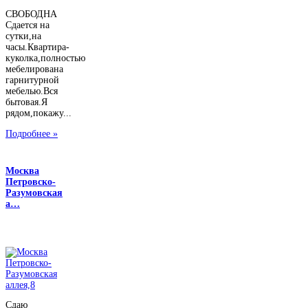
СВОБОДНА
Сдается на
сутки,на
часы.Квартира-
куколка,полностью
мебелирована
гарнитурной
мебелью.Вся
бытовая.Я
рядом,покажу...
Подробнее »
Москва
Петровско-
Разумовская
а…
Сдаю