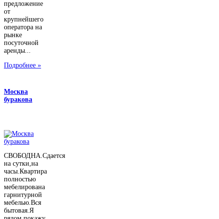
предложение
от
крупнейшего
оператора на
рынке
посуточной
аренды...
Подробнее »
Москва
буракова
СВОБОДНА.Сдается
на сутки,на
часы.Квартира
полностью
мебелирована
гарнитурной
мебелью.Вся
бытовая.Я
рядом,покажу...