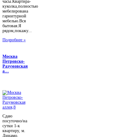
часы.Квартира-
куколка,полностью
мебелирована
гарнитурной
мебелью.Вся
бытовая.Я
рядом,покажу...
Подробнее »
Москва
Петровско-
Разумовская
а…
Сдаю
посуточно/на
сутки 1-к
квартиру, м.
Динамо,