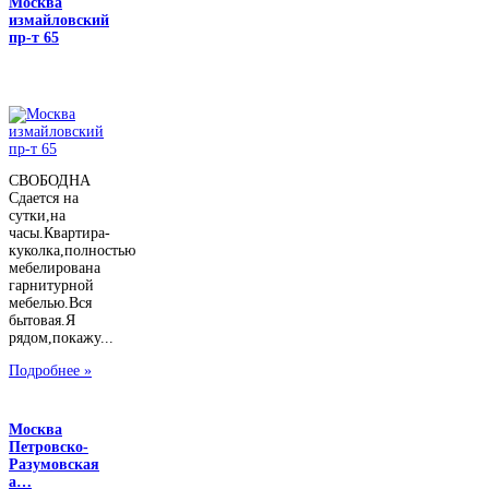
Москва
измайловский
пр-т 65
СВОБОДНА
Сдается на
сутки,на
часы.Квартира-
куколка,полностью
мебелирована
гарнитурной
мебелью.Вся
бытовая.Я
рядом,покажу...
Подробнее »
Москва
Петровско-
Разумовская
а…