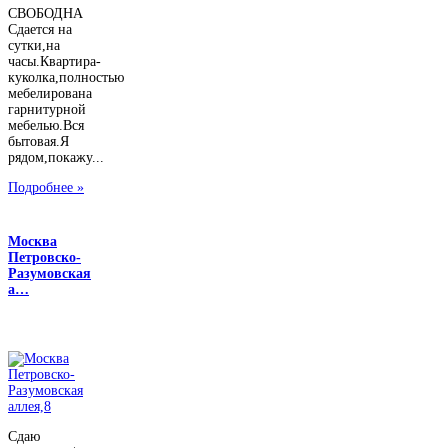
СВОБОДНА
Сдается на
сутки,на
часы.Квартира-
куколка,полностью
мебелирована
гарнитурной
мебелью.Вся
бытовая.Я
рядом,покажу...
Подробнее »
Москва
Петровско-
Разумовская
а…
Сдаю