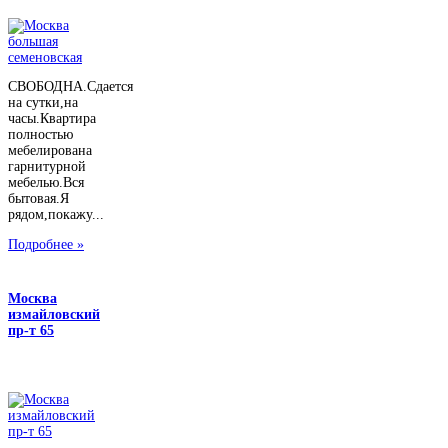
СВОБОДНА.Сдается
на сутки,на
часы.Квартира
полностью
мебелирована
гарнитурной
мебелью.Вся
бытовая.Я
рядом,покажу...
Подробнее »
Москва
измайловский
пр-т 65