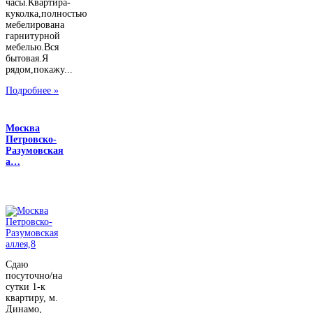
часы.Квартира-
куколка,полностью
мебелирована
гарнитурной
мебелью.Вся
бытовая.Я
рядом,покажу...
Подробнее »
Москва
Петровско-
Разумовская
а…
Сдаю
посуточно/на
сутки 1-к
квартиру, м.
Динамо,