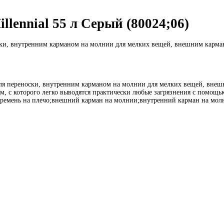
lennial 55 л Серый (80024;06)
ки, внутренним карманом на молнии для мелких вещей, внешним кармано
я переноски, внутренним карманом на молнии для мелких вещей, внешн
м, с которого легко выводятся практически любые загрязнения с помощ
емень на плечо;внешний карман на молнии;внутренний карман на молни