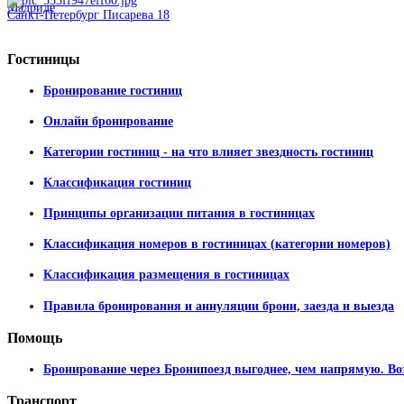
Санкт-Петербург Писарева 18
Гостиницы
Бронирование гостиниц
Онлайн бронирование
Категории гостиниц - на что влияет звездность гостиниц
Классификация гостиниц
Принципы организации питания в гостиницах
Классификация номеров в гостиницах (категории номеров)
Классификация размещения в гостиницах
Правила бронирования и аннуляции брони, заезда и выезда
Помощь
Бронирование через Бронипоезд выгоднее, чем напрямую. Во
Транспорт