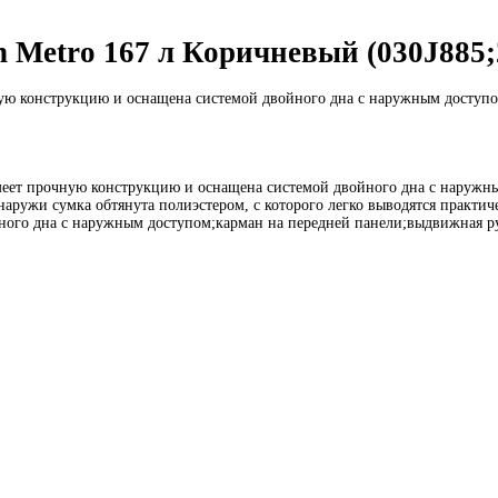
n Metro 167 л Коричневый (030J885;
ную конструкцию и оснащена системой двойного дна с наружным доступ
меет прочную конструкцию и оснащена системой двойного дна с наружн
наружи сумка обтянута полиэстером, с которого легко выводятся практи
ого дна с наружным доступом;карман на передней панели;выдвижная ручк