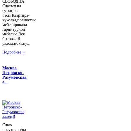
СВОБОДНА
Сдается на
сутки,на
часы.Квартира-
куколка,полностью
мебелирована
гарнитурной
мебелью.Вся
бытовая.Я
рядом,покажу...
Подробнее »
Москва
Петровско-
Разумовская
а…
Сдаю
посуточно/на