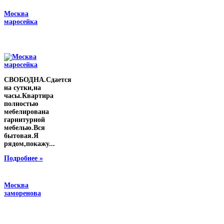
Москва
маросейка
СВОБОДНА.Сдается
на сутки,на
часы.Квартира
полностью
мебелирована
гарнитурной
мебелью.Вся
бытовая.Я
рядом,покажу...
Подробнее »
Москва
заморенова