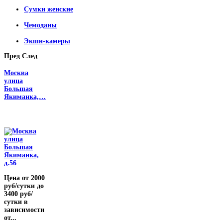
Сумки женские
Чемоданы
Экшн-камеры
Пред
След
Москва
улица
Большая
Якиманка,…
Цена от 2000
руб/сутки до
3400 руб/
сутки в
зависимости
от...