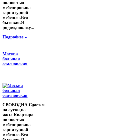
полностью
мебелирована
гарнитурной
мебелью.Вся
бытовая.Я
рядом,покажу...
Подробнее »
Москва
большая
семеновская
СВОБОДНА.Сдается
на сутки,на
часы.Квартира
полностью
мебелирована
гарнитурной
мебелью.Вся
бытовая.Я