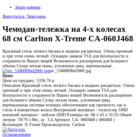
Экшн-камеры
Вернуться к: Чемоданы
Чемодан-тележка на 4-х колесах
68 см Carlton X-Treme CA-060J468
Красивый стиль легкого багажа в модных расцветках. Очень прочный
и при этом очень легкий. Оснащен замком TSA для безопасности и
сохранности Ваших вещей Возможность расширения для большего
объема Супер легкая ткань, усиленные швы, вертикальные ...
pic_5340069bd2060.jpg
Цена:
Цена на продажу:
5336,76 р.
Описание
Красивый стиль легкого багажа в модных расцветках. Очень
прочный и при этом очень легкий. Оснащен замком TSA для
безопасности и сохранности Ваших вещей Возможность расширения
для большего объема Супер легкая ткань, усиленные швы,
вертикальные системы тележки обеспечивают как прочность так и
стиль 4 поворотных колеса Внутренний материал - полиэстер 100D
внешний материал - нейлон 420D Размеры см: 68 х 43 х 31/35 Объем
литров: 70/79 л Вес, кг: 3,4 Артикул: CA- 060J468 ( 060468 )
Коллекция: X-Treme Производитель: Carlton