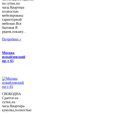
на сутки,на
часы.Квартира
полностью
мебелирована
гарнитурной
мебелью.Вся
бытовая.Я
рядом,покажу...
Подробнее »
Москва
измайловский
пр-т 65
СВОБОДНА
Сдается на
сутки,на
часы.Квартира-
куколка,полностью