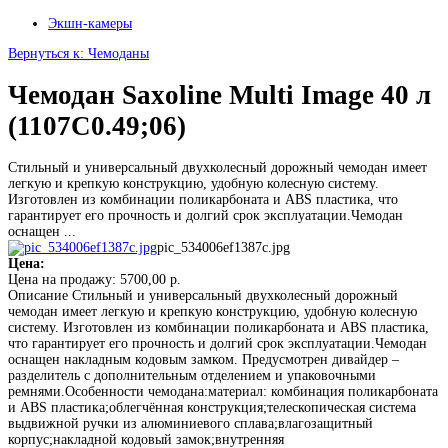
Экшн-камеры
Вернуться к: Чемоданы
Чемодан Saxoline Multi Image 40 л
(1107C0.49;06)
Стильный и универсальный двухколесный дорожный чемодан имеет
легкую и крепкую конструкцию, удобную колесную систему.
Изготовлен из комбинации поликарбоната и ABS пластика, что
гарантирует его прочность и долгий срок эксплуатации.Чемодан
оснащен ...
pic_534006ef1387c.jpg
Цена:
Цена на продажу:
5700,00 р.
Описание
Стильный и универсальный двухколесный дорожный
чемодан имеет легкую и крепкую конструкцию, удобную колесную
систему. Изготовлен из комбинации поликарбоната и ABS пластика,
что гарантирует его прочность и долгий срок эксплуатации.Чемодан
оснащен накладным кодовым замком. Предусмотрен дивайдер –
разделитель с дополнительным отделением и упаковочными
ремнями.Особенности чемодана:материал: комбинация поликарбоната
и ABS пластика;облегчённая конструкция;телескопическая система
выдвижной ручки из алюминиевого сплава;влагозащитный
корпус;накладной кодовый замок;внутренняя