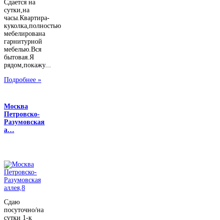
Сдается на
сутки,на
часы.Квартира-
куколка,полностью
мебелирована
гарнитурной
мебелью.Вся
бытовая.Я
рядом,покажу...
Подробнее »
Москва
Петровско-
Разумовская
а…
Сдаю
посуточно/на
сутки 1-к