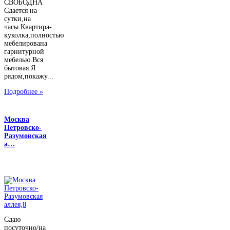
СВОБОДНА
Сдается на
сутки,на
часы.Квартира-
куколка,полностью
мебелирована
гарнитурной
мебелью.Вся
бытовая.Я
рядом,покажу...
Подробнее »
Москва
Петровско-
Разумовская
а…
Сдаю
посуточно/на